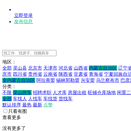
立即登录
发布信息
地区：
全部
灵山县
北京市
天津市
河北省
山西省
内蒙古自治区
辽宁
庆市
四川省
贵州省
云南省
陕西省
甘肃省
青海省
宁夏回族自
全内蒙古自治区
阿拉善盟
锡林郭勒盟
兴安盟
乌兰察布市
巴彦
分类：
不限
灵山拼车
招聘求职
人才库
房屋出租
旺铺仓库场地
闲置二
全部
车找人
人找车
车找货
货找车
默认排序
最热
最新
点赞
只看有图
查看更多
没有更多了