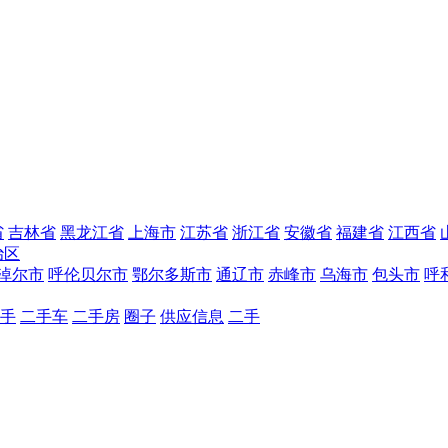
省
吉林省
黑龙江省
上海市
江苏省
浙江省
安徽省
福建省
江西省
治区
淖尔市
呼伦贝尔市
鄂尔多斯市
通辽市
赤峰市
乌海市
包头市
呼
手
二手车
二手房
圈子
供应信息
二手