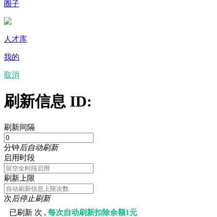
圈子
人才库
我的
取消
刷新信息 ID:
刷新间隔
分钟
后自动刷新
启用时段
刷新上限
次
后停止刷新
已刷新
次 ,
每次自动刷新扣除余额1元