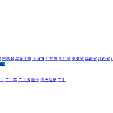
省
吉林省
黑龙江省
上海市
江苏省
浙江省
安徽省
福建省
江西省
治区
手
二手车
二手房
圈子
供应信息
二手