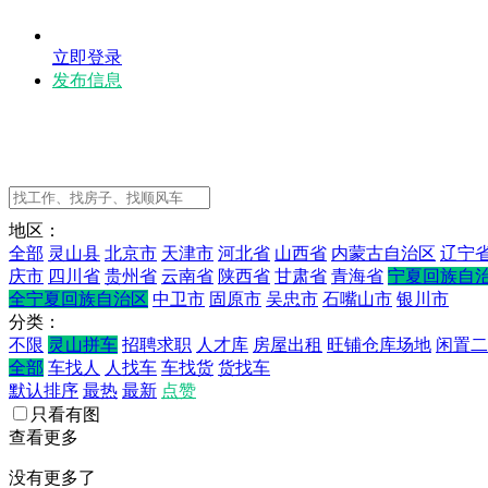
立即登录
发布信息
地区：
全部
灵山县
北京市
天津市
河北省
山西省
内蒙古自治区
辽宁
庆市
四川省
贵州省
云南省
陕西省
甘肃省
青海省
宁夏回族自
全宁夏回族自治区
中卫市
固原市
吴忠市
石嘴山市
银川市
分类：
不限
灵山拼车
招聘求职
人才库
房屋出租
旺铺仓库场地
闲置二
全部
车找人
人找车
车找货
货找车
默认排序
最热
最新
点赞
只看有图
查看更多
没有更多了