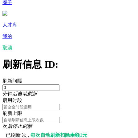
圈子
人才库
我的
取消
刷新信息 ID:
刷新间隔
分钟
后自动刷新
启用时段
刷新上限
次
后停止刷新
已刷新
次 ,
每次自动刷新扣除余额1元