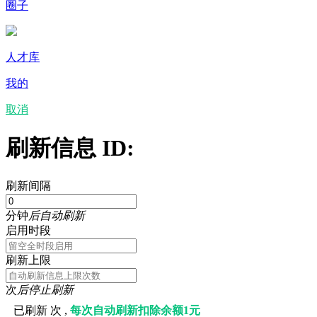
圈子
人才库
我的
取消
刷新信息 ID:
刷新间隔
分钟
后自动刷新
启用时段
刷新上限
次
后停止刷新
已刷新
次 ,
每次自动刷新扣除余额1元