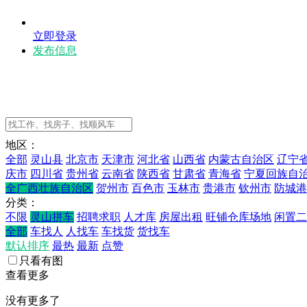
立即登录
发布信息
地区：
全部
灵山县
北京市
天津市
河北省
山西省
内蒙古自治区
辽宁
庆市
四川省
贵州省
云南省
陕西省
甘肃省
青海省
宁夏回族自
全广西壮族自治区
贺州市
百色市
玉林市
贵港市
钦州市
防城港
分类：
不限
灵山拼车
招聘求职
人才库
房屋出租
旺铺仓库场地
闲置二
全部
车找人
人找车
车找货
货找车
默认排序
最热
最新
点赞
只看有图
查看更多
没有更多了