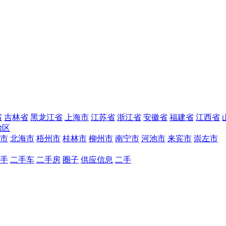
省
吉林省
黑龙江省
上海市
江苏省
浙江省
安徽省
福建省
江西省
治区
市
北海市
梧州市
桂林市
柳州市
南宁市
河池市
来宾市
崇左市
手
二手车
二手房
圈子
供应信息
二手