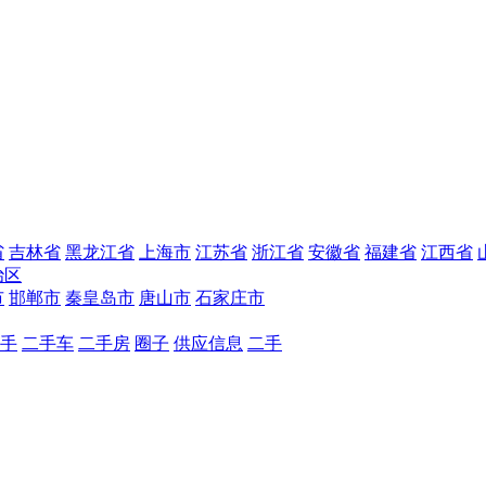
省
吉林省
黑龙江省
上海市
江苏省
浙江省
安徽省
福建省
江西省
治区
市
邯郸市
秦皇岛市
唐山市
石家庄市
手
二手车
二手房
圈子
供应信息
二手