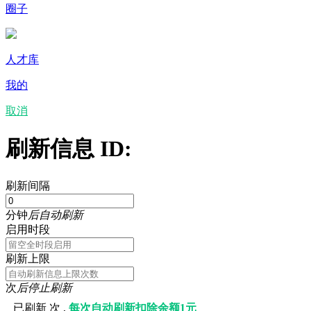
圈子
人才库
我的
取消
刷新信息 ID:
刷新间隔
分钟
后自动刷新
启用时段
刷新上限
次
后停止刷新
已刷新
次 ,
每次自动刷新扣除余额1元