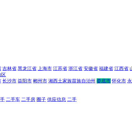
省
吉林省
黑龙江省
上海市
江苏省
浙江省
安徽省
福建省
江西省
治区
市
长沙市
益阳市
郴州市
湘西土家族苗族自治州
娄底市
怀化市
永
手
二手车
二手房
圈子
供应信息
二手