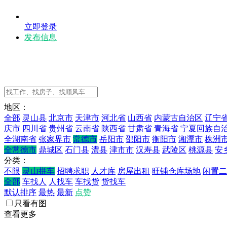
立即登录
发布信息
地区：
全部
灵山县
北京市
天津市
河北省
山西省
内蒙古自治区
辽宁
庆市
四川省
贵州省
云南省
陕西省
甘肃省
青海省
宁夏回族自
全湖南省
张家界市
常德市
岳阳市
邵阳市
衡阳市
湘潭市
株洲
全常德市
鼎城区
石门县
澧县
津市市
汉寿县
武陵区
桃源县
安
分类：
不限
灵山拼车
招聘求职
人才库
房屋出租
旺铺仓库场地
闲置二
全部
车找人
人找车
车找货
货找车
默认排序
最热
最新
点赞
只看有图
查看更多