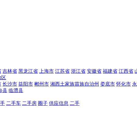
省
吉林省
黑龙江省
上海市
江苏省
浙江省
安徽省
福建省
江西省
治区
市
长沙市
益阳市
郴州市
湘西土家族苗族自治州
娄底市
怀化市
永
乡县
临澧县
手
二手车
二手房
圈子
供应信息
二手