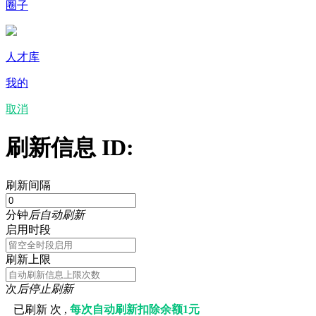
圈子
人才库
我的
取消
刷新信息 ID:
刷新间隔
分钟
后自动刷新
启用时段
刷新上限
次
后停止刷新
已刷新
次 ,
每次自动刷新扣除余额1元