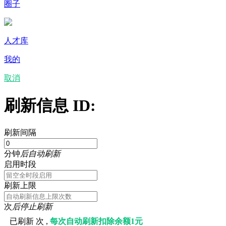
圈子
人才库
我的
取消
刷新信息 ID:
刷新间隔
分钟
后自动刷新
启用时段
刷新上限
次
后停止刷新
已刷新
次 ,
每次自动刷新扣除余额1元