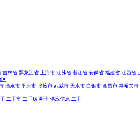
省
吉林省
黑龙江省
上海市
江苏省
浙江省
安徽省
福建省
江西省
治区
市
酒泉市
平凉市
张掖市
武威市
天水市
白银市
金昌市
嘉峪关市
手
二手车
二手房
圈子
供应信息
二手