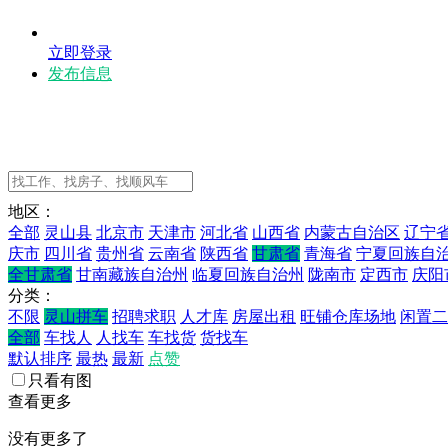
立即登录
发布信息
地区：
全部
灵山县
北京市
天津市
河北省
山西省
内蒙古自治区
辽宁
庆市
四川省
贵州省
云南省
陕西省
甘肃省
青海省
宁夏回族自
全甘肃省
甘南藏族自治州
临夏回族自治州
陇南市
定西市
庆阳
分类：
不限
灵山拼车
招聘求职
人才库
房屋出租
旺铺仓库场地
闲置二
全部
车找人
人找车
车找货
货找车
默认排序
最热
最新
点赞
只看有图
查看更多
没有更多了