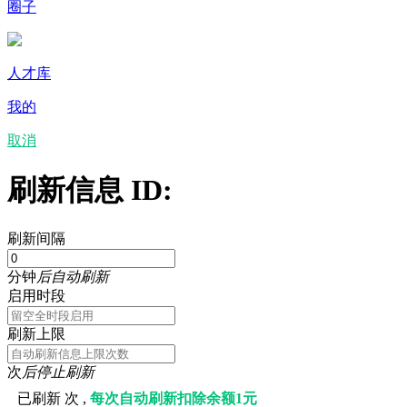
圈子
人才库
我的
取消
刷新信息 ID:
刷新间隔
分钟
后自动刷新
启用时段
刷新上限
次
后停止刷新
已刷新
次 ,
每次自动刷新扣除余额1元