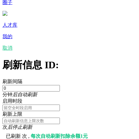
圈子
人才库
我的
取消
刷新信息 ID:
刷新间隔
分钟
后自动刷新
启用时段
刷新上限
次
后停止刷新
已刷新
次 ,
每次自动刷新扣除余额1元