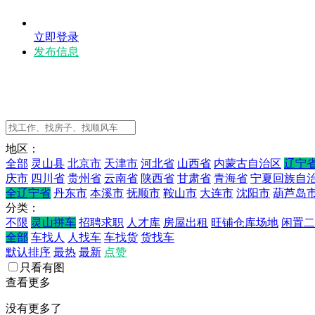
立即登录
发布信息
地区：
全部
灵山县
北京市
天津市
河北省
山西省
内蒙古自治区
辽宁
庆市
四川省
贵州省
云南省
陕西省
甘肃省
青海省
宁夏回族自
全辽宁省
丹东市
本溪市
抚顺市
鞍山市
大连市
沈阳市
葫芦岛
分类：
不限
灵山拼车
招聘求职
人才库
房屋出租
旺铺仓库场地
闲置二
全部
车找人
人找车
车找货
货找车
默认排序
最热
最新
点赞
只看有图
查看更多
没有更多了