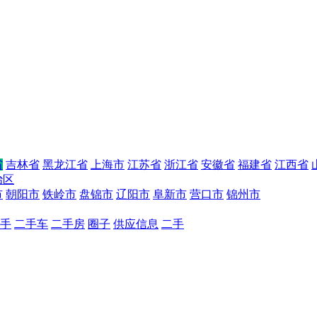
省
吉林省
黑龙江省
上海市
江苏省
浙江省
安徽省
福建省
江西省
治区
市
朝阳市
铁岭市
盘锦市
辽阳市
阜新市
营口市
锦州市
手
二手车
二手房
圈子
供应信息
二手