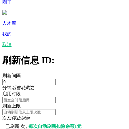
圈子
人才库
我的
取消
刷新信息 ID:
刷新间隔
分钟
后自动刷新
启用时段
刷新上限
次
后停止刷新
已刷新
次 ,
每次自动刷新扣除余额1元