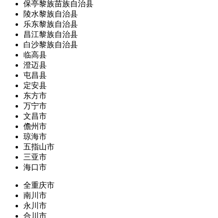
保亭黎族苗族自治县
陵水黎族自治县
乐东黎族自治县
昌江黎族自治县
白沙黎族自治县
临高县
澄迈县
屯昌县
定安县
东方市
万宁市
文昌市
儋州市
琼海市
五指山市
三亚市
海口市
全重庆市
南川市
永川市
合川市