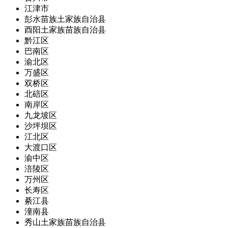
江津市
彭水苗族土家族自治县
酉阳土家族苗族自治县
黔江区
巴南区
渝北区
万盛区
双桥区
北碚区
南岸区
九龙坡区
沙坪坝区
江北区
大渡口区
渝中区
涪陵区
万州区
长寿区
綦江县
潼南县
秀山土家族苗族自治县