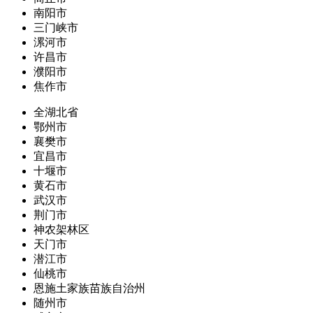
南阳市
三门峡市
漯河市
许昌市
濮阳市
焦作市
全湖北省
鄂州市
襄樊市
宜昌市
十堰市
黄石市
武汉市
荆门市
神农架林区
天门市
潜江市
仙桃市
恩施土家族苗族自治州
随州市