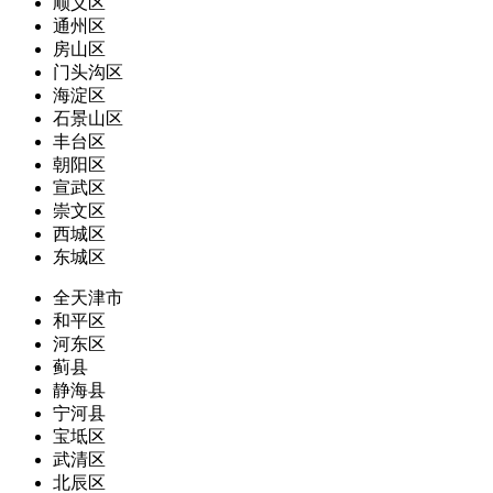
顺义区
通州区
房山区
门头沟区
海淀区
石景山区
丰台区
朝阳区
宣武区
崇文区
西城区
东城区
全天津市
和平区
河东区
蓟县
静海县
宁河县
宝坻区
武清区
北辰区