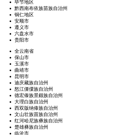
毕节地区
黔西南布依族苗族自治州
铜仁地区
安顺市
遵义市
六盘水市
贵阳市
全云南省
保山市
玉溪市
曲靖市
昆明市
迪庆藏族自治州
怒江傈僳族自治州
德宏傣族景颇族自治州
大理白族自治州
西双版纳傣族自治州
文山壮族苗族自治州
红河哈尼族彝族自治州
楚雄彝族自治州
临沧市