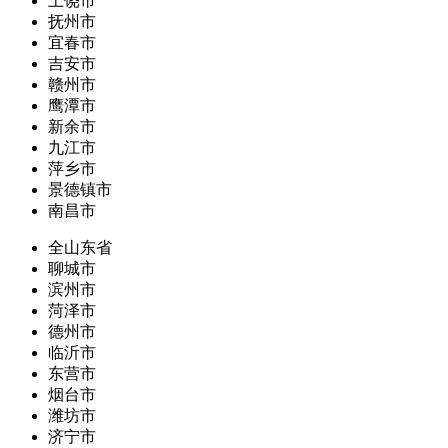
上饶市
抚州市
宜春市
吉安市
赣州市
鹰潭市
新余市
九江市
萍乡市
景德镇市
南昌市
全山东省
聊城市
滨州市
菏泽市
德州市
临沂市
东营市
烟台市
潍坊市
济宁市