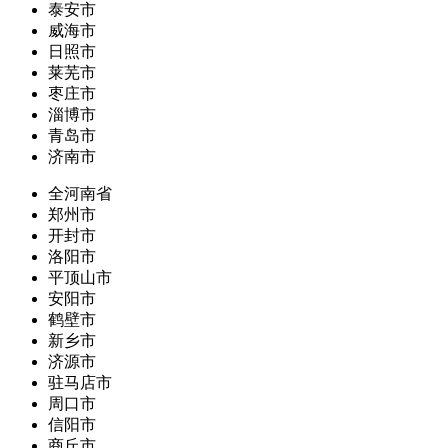
泰安市
威海市
日照市
莱芜市
枣庄市
淄博市
青岛市
济南市
全河南省
郑州市
开封市
洛阳市
平顶山市
安阳市
鹤壁市
新乡市
济源市
驻马店市
周口市
信阳市
商丘市