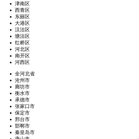
津南区
西青区
东丽区
大港区
汉沽区
塘沽区
红桥区
河北区
南开区
河西区
全河北省
沧州市
廊坊市
衡水市
承德市
张家口市
保定市
邢台市
邯郸市
秦皇岛市
唐山市