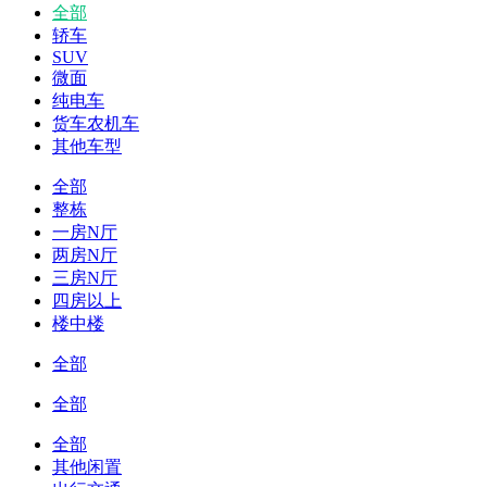
全部
轿车
SUV
微面
纯电车
货车农机车
其他车型
全部
整栋
一房N厅
两房N厅
三房N厅
四房以上
楼中楼
全部
全部
全部
其他闲置