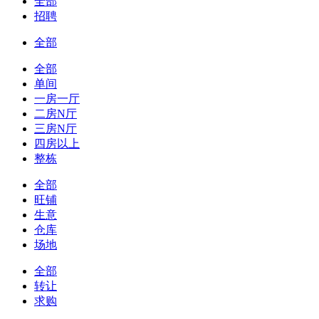
全部
招聘
全部
全部
单间
一房一厅
二房N厅
三房N厅
四房以上
整栋
全部
旺铺
生意
仓库
场地
全部
转让
求购