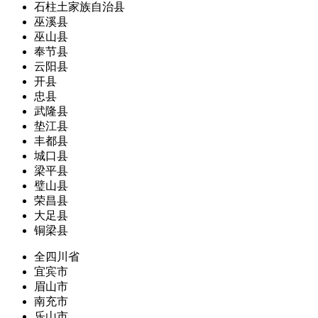
石柱土家族自治县
巫溪县
巫山县
奉节县
云阳县
开县
忠县
武隆县
垫江县
丰都县
城口县
梁平县
璧山县
荣昌县
大足县
铜梁县
全四川省
宜宾市
眉山市
南充市
乐山市