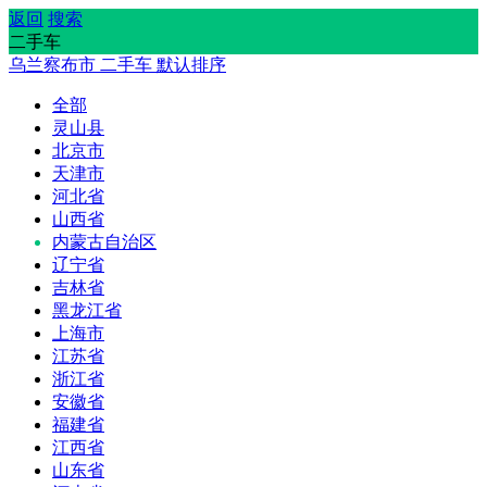
返回
搜索
二手车
乌兰察布市
二手车
默认排序
全部
灵山县
北京市
天津市
河北省
山西省
内蒙古自治区
辽宁省
吉林省
黑龙江省
上海市
江苏省
浙江省
安徽省
福建省
江西省
山东省