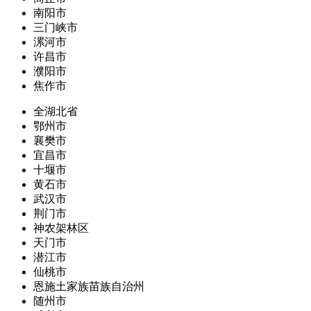
南阳市
三门峡市
漯河市
许昌市
濮阳市
焦作市
全湖北省
鄂州市
襄樊市
宜昌市
十堰市
黄石市
武汉市
荆门市
神农架林区
天门市
潜江市
仙桃市
恩施土家族苗族自治州
随州市