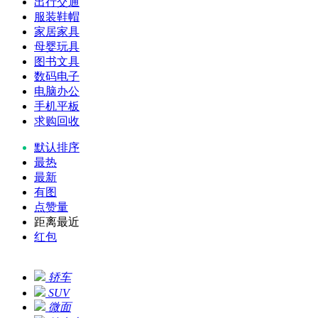
出行交通
服装鞋帽
家居家具
母婴玩具
图书文具
数码电子
电脑办公
手机平板
求购回收
默认排序
最热
最新
有图
点赞量
距离最近
红包
轿车
SUV
微面