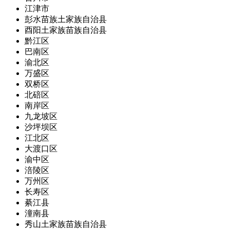
江津市
彭水苗族土家族自治县
酉阳土家族苗族自治县
黔江区
巴南区
渝北区
万盛区
双桥区
北碚区
南岸区
九龙坡区
沙坪坝区
江北区
大渡口区
渝中区
涪陵区
万州区
长寿区
綦江县
潼南县
秀山土家族苗族自治县