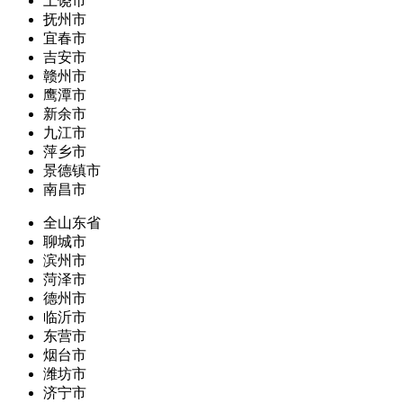
上饶市
抚州市
宜春市
吉安市
赣州市
鹰潭市
新余市
九江市
萍乡市
景德镇市
南昌市
全山东省
聊城市
滨州市
菏泽市
德州市
临沂市
东营市
烟台市
潍坊市
济宁市