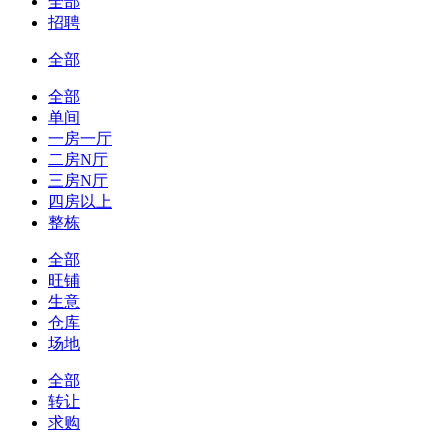
全部
招聘
全部
全部
单间
一房一厅
二房N厅
三房N厅
四房以上
整栋
全部
旺铺
生意
仓库
场地
全部
转让
求购