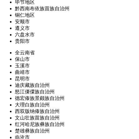
毕节地区
黔西南布依族苗族自治州
铜仁地区
安顺市
遵义市
六盘水市
贵阳市
全云南省
保山市
玉溪市
曲靖市
昆明市
迪庆藏族自治州
怒江傈僳族自治州
德宏傣族景颇族自治州
大理白族自治州
西双版纳傣族自治州
文山壮族苗族自治州
红河哈尼族彝族自治州
楚雄彝族自治州
临沧市