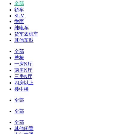
全部
轿车
SUV
微面
纯电车
货车农机车
其他车型
全部
整栋
一房N厅
两房N厅
三房N厅
四房以上
楼中楼
全部
全部
全部
其他闲置