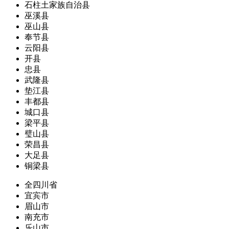
石柱土家族自治县
巫溪县
巫山县
奉节县
云阳县
开县
忠县
武隆县
垫江县
丰都县
城口县
梁平县
璧山县
荣昌县
大足县
铜梁县
全四川省
宜宾市
眉山市
南充市
乐山市