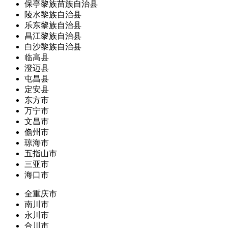
保亭黎族苗族自治县
陵水黎族自治县
乐东黎族自治县
昌江黎族自治县
白沙黎族自治县
临高县
澄迈县
屯昌县
定安县
东方市
万宁市
文昌市
儋州市
琼海市
五指山市
三亚市
海口市
全重庆市
南川市
永川市
合川市