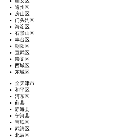
顺义区
通州区
房山区
门头沟区
海淀区
石景山区
丰台区
朝阳区
宣武区
崇文区
西城区
东城区
全天津市
和平区
河东区
蓟县
静海县
宁河县
宝坻区
武清区
北辰区