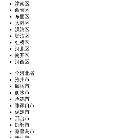
津南区
西青区
东丽区
大港区
汉沽区
塘沽区
红桥区
河北区
南开区
河西区
全河北省
沧州市
廊坊市
衡水市
承德市
张家口市
保定市
邢台市
邯郸市
秦皇岛市
唐山市