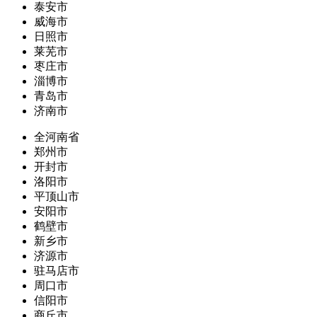
泰安市
威海市
日照市
莱芜市
枣庄市
淄博市
青岛市
济南市
全河南省
郑州市
开封市
洛阳市
平顶山市
安阳市
鹤壁市
新乡市
济源市
驻马店市
周口市
信阳市
商丘市