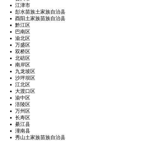
江津市
彭水苗族土家族自治县
酉阳土家族苗族自治县
黔江区
巴南区
渝北区
万盛区
双桥区
北碚区
南岸区
九龙坡区
沙坪坝区
江北区
大渡口区
渝中区
涪陵区
万州区
长寿区
綦江县
潼南县
秀山土家族苗族自治县