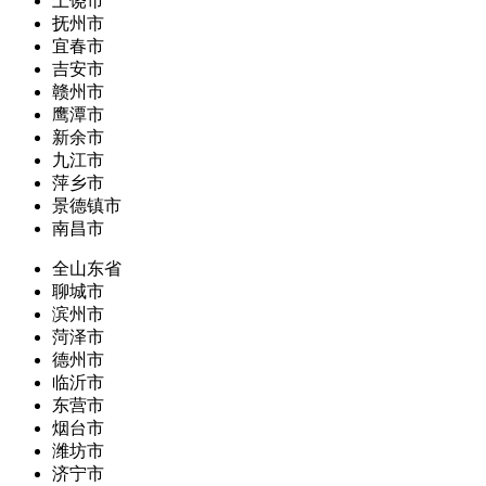
上饶市
抚州市
宜春市
吉安市
赣州市
鹰潭市
新余市
九江市
萍乡市
景德镇市
南昌市
全山东省
聊城市
滨州市
菏泽市
德州市
临沂市
东营市
烟台市
潍坊市
济宁市