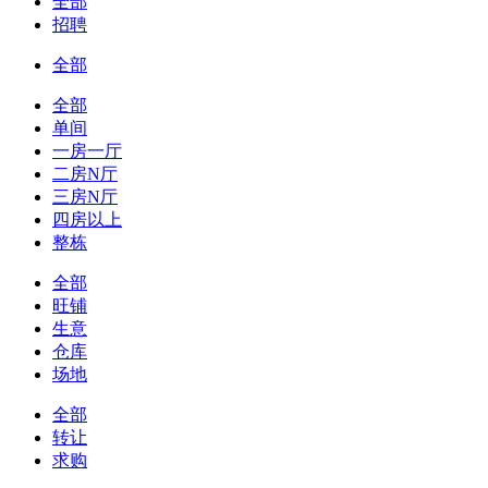
全部
招聘
全部
全部
单间
一房一厅
二房N厅
三房N厅
四房以上
整栋
全部
旺铺
生意
仓库
场地
全部
转让
求购