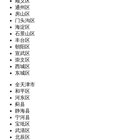
顺义区
通州区
房山区
门头沟区
海淀区
石景山区
丰台区
朝阳区
宣武区
崇文区
西城区
东城区
全天津市
和平区
河东区
蓟县
静海县
宁河县
宝坻区
武清区
北辰区