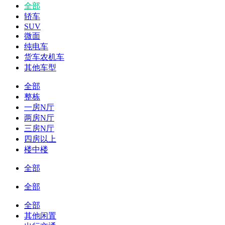
全部
轿车
SUV
微面
纯电车
货车农机车
其他车型
全部
整栋
一房N厅
两房N厅
三房N厅
四房以上
楼中楼
全部
全部
全部
其他闲置