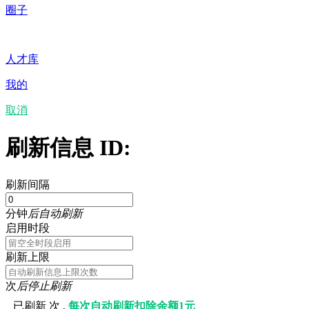
圈子
人才库
我的
取消
刷新信息 ID:
刷新间隔
分钟
后自动刷新
启用时段
刷新上限
次
后停止刷新
已刷新
次 ,
每次自动刷新扣除余额1元