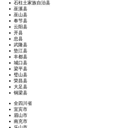
石柱土家族自治县
巫溪县
巫山县
奉节县
云阳县
开县
忠县
武隆县
垫江县
丰都县
城口县
梁平县
璧山县
荣昌县
大足县
铜梁县
全四川省
宜宾市
眉山市
南充市
乐山市