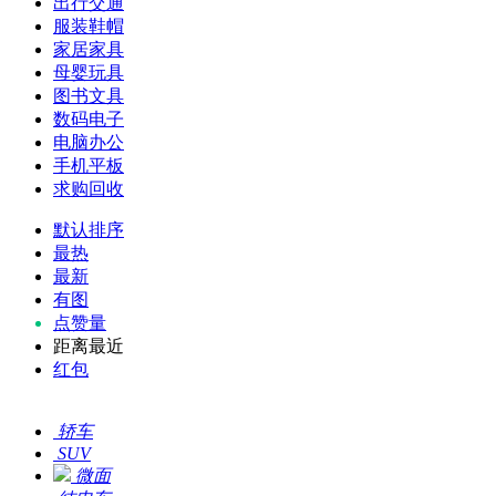
出行交通
服装鞋帽
家居家具
母婴玩具
图书文具
数码电子
电脑办公
手机平板
求购回收
默认排序
最热
最新
有图
点赞量
距离最近
红包
轿车
SUV
微面