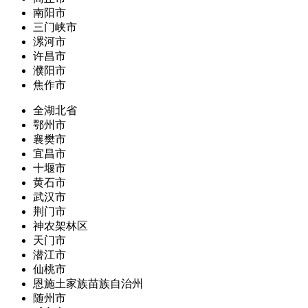
南阳市
三门峡市
漯河市
许昌市
濮阳市
焦作市
全湖北省
鄂州市
襄樊市
宜昌市
十堰市
黄石市
武汉市
荆门市
神农架林区
天门市
潜江市
仙桃市
恩施土家族苗族自治州
随州市