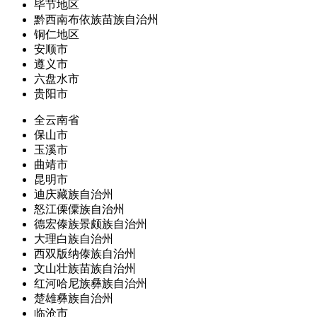
毕节地区
黔西南布依族苗族自治州
铜仁地区
安顺市
遵义市
六盘水市
贵阳市
全云南省
保山市
玉溪市
曲靖市
昆明市
迪庆藏族自治州
怒江傈僳族自治州
德宏傣族景颇族自治州
大理白族自治州
西双版纳傣族自治州
文山壮族苗族自治州
红河哈尼族彝族自治州
楚雄彝族自治州
临沧市