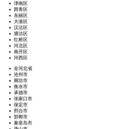
津南区
西青区
东丽区
大港区
汉沽区
塘沽区
红桥区
河北区
南开区
河西区
全河北省
沧州市
廊坊市
衡水市
承德市
张家口市
保定市
邢台市
邯郸市
秦皇岛市
唐山市