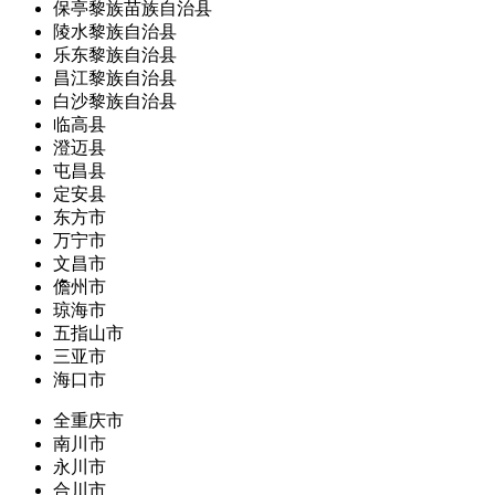
保亭黎族苗族自治县
陵水黎族自治县
乐东黎族自治县
昌江黎族自治县
白沙黎族自治县
临高县
澄迈县
屯昌县
定安县
东方市
万宁市
文昌市
儋州市
琼海市
五指山市
三亚市
海口市
全重庆市
南川市
永川市
合川市