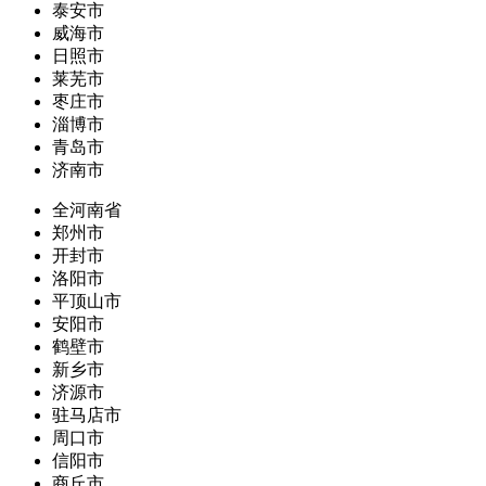
泰安市
威海市
日照市
莱芜市
枣庄市
淄博市
青岛市
济南市
全河南省
郑州市
开封市
洛阳市
平顶山市
安阳市
鹤壁市
新乡市
济源市
驻马店市
周口市
信阳市
商丘市