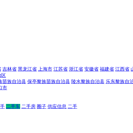
省
吉林省
黑龙江省
上海市
江苏省
浙江省
安徽省
福建省
江西省
治区
族苗族自治县
保亭黎族苗族自治县
陵水黎族自治县
乐东黎族自
口市
手
二手车
二手房
圈子
供应信息
二手