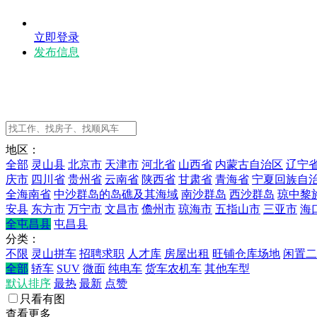
立即登录
发布信息
地区：
全部
灵山县
北京市
天津市
河北省
山西省
内蒙古自治区
辽宁
庆市
四川省
贵州省
云南省
陕西省
甘肃省
青海省
宁夏回族自
全海南省
中沙群岛的岛礁及其海域
南沙群岛
西沙群岛
琼中黎
安县
东方市
万宁市
文昌市
儋州市
琼海市
五指山市
三亚市
海
全屯昌县
屯昌县
分类：
不限
灵山拼车
招聘求职
人才库
房屋出租
旺铺仓库场地
闲置二
全部
轿车
SUV
微面
纯电车
货车农机车
其他车型
默认排序
最热
最新
点赞
只看有图
查看更多