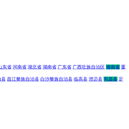
山东省
河南省
湖北省
湖南省
广东省
广西壮族自治区
海南省
重
治县
昌江黎族自治县
白沙黎族自治县
临高县
澄迈县
屯昌县
定