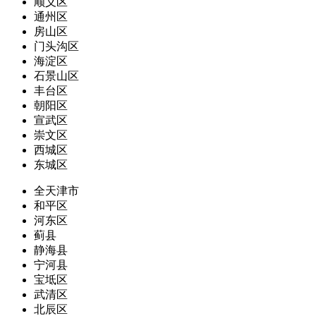
顺义区
通州区
房山区
门头沟区
海淀区
石景山区
丰台区
朝阳区
宣武区
崇文区
西城区
东城区
全天津市
和平区
河东区
蓟县
静海县
宁河县
宝坻区
武清区
北辰区