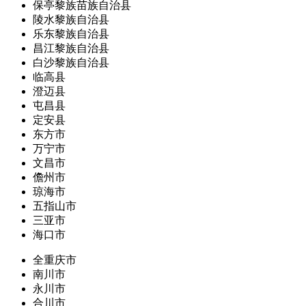
保亭黎族苗族自治县
陵水黎族自治县
乐东黎族自治县
昌江黎族自治县
白沙黎族自治县
临高县
澄迈县
屯昌县
定安县
东方市
万宁市
文昌市
儋州市
琼海市
五指山市
三亚市
海口市
全重庆市
南川市
永川市
合川市