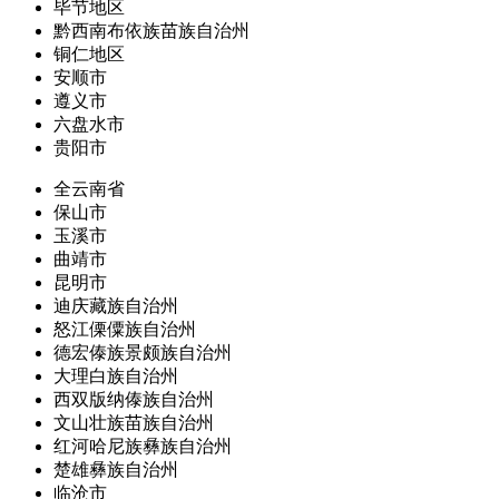
毕节地区
黔西南布依族苗族自治州
铜仁地区
安顺市
遵义市
六盘水市
贵阳市
全云南省
保山市
玉溪市
曲靖市
昆明市
迪庆藏族自治州
怒江傈僳族自治州
德宏傣族景颇族自治州
大理白族自治州
西双版纳傣族自治州
文山壮族苗族自治州
红河哈尼族彝族自治州
楚雄彝族自治州
临沧市