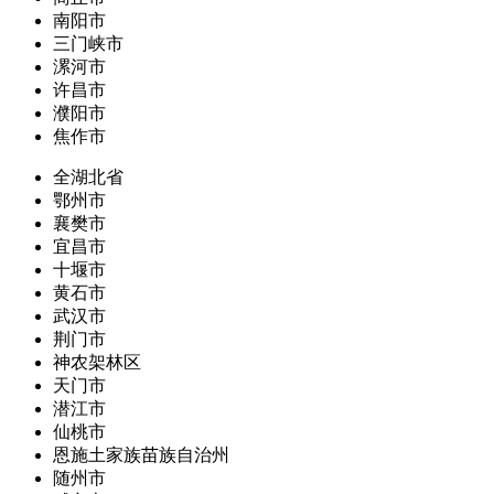
南阳市
三门峡市
漯河市
许昌市
濮阳市
焦作市
全湖北省
鄂州市
襄樊市
宜昌市
十堰市
黄石市
武汉市
荆门市
神农架林区
天门市
潜江市
仙桃市
恩施土家族苗族自治州
随州市