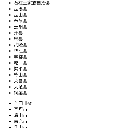
石柱土家族自治县
巫溪县
巫山县
奉节县
云阳县
开县
忠县
武隆县
垫江县
丰都县
城口县
梁平县
璧山县
荣昌县
大足县
铜梁县
全四川省
宜宾市
眉山市
南充市
乐山市