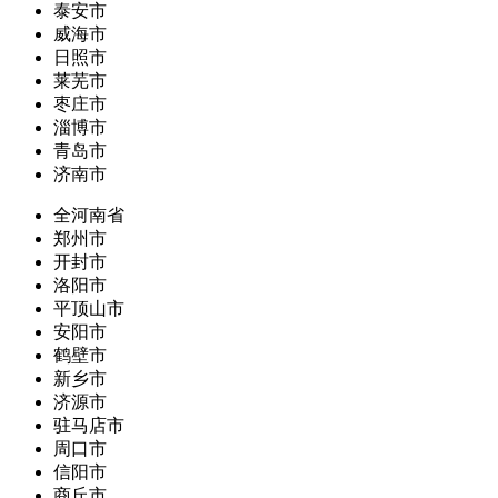
泰安市
威海市
日照市
莱芜市
枣庄市
淄博市
青岛市
济南市
全河南省
郑州市
开封市
洛阳市
平顶山市
安阳市
鹤壁市
新乡市
济源市
驻马店市
周口市
信阳市
商丘市