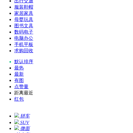
出行交通
服装鞋帽
家居家具
母婴玩具
图书文具
数码电子
电脑办公
手机平板
求购回收
默认排序
最热
最新
有图
点赞量
距离最近
红包
轿车
SUV
微面