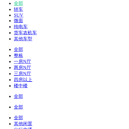
全部
轿车
SUV
微面
纯电车
货车农机车
其他车型
全部
整栋
一房N厅
两房N厅
三房N厅
四房以上
楼中楼
全部
全部
全部
其他闲置