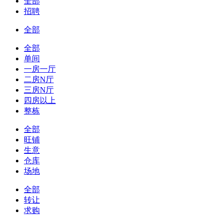
全部
招聘
全部
全部
单间
一房一厅
二房N厅
三房N厅
四房以上
整栋
全部
旺铺
生意
仓库
场地
全部
转让
求购