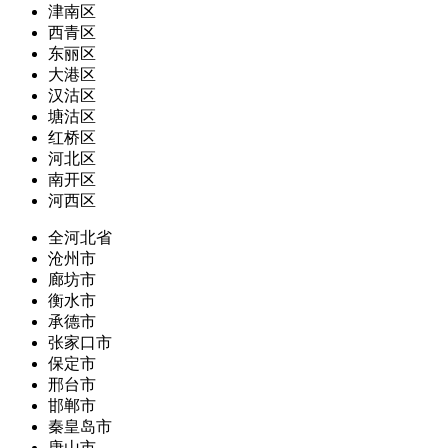
津南区
西青区
东丽区
大港区
汉沽区
塘沽区
红桥区
河北区
南开区
河西区
全河北省
沧州市
廊坊市
衡水市
承德市
张家口市
保定市
邢台市
邯郸市
秦皇岛市
唐山市