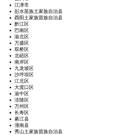
江津市
彭水苗族土家族自治县
酉阳土家族苗族自治县
黔江区
巴南区
渝北区
万盛区
双桥区
北碚区
南岸区
九龙坡区
沙坪坝区
江北区
大渡口区
渝中区
涪陵区
万州区
长寿区
綦江县
潼南县
秀山土家族苗族自治县