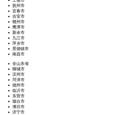
上饶市
抚州市
宜春市
吉安市
赣州市
鹰潭市
新余市
九江市
萍乡市
景德镇市
南昌市
全山东省
聊城市
滨州市
菏泽市
德州市
临沂市
东营市
烟台市
潍坊市
济宁市