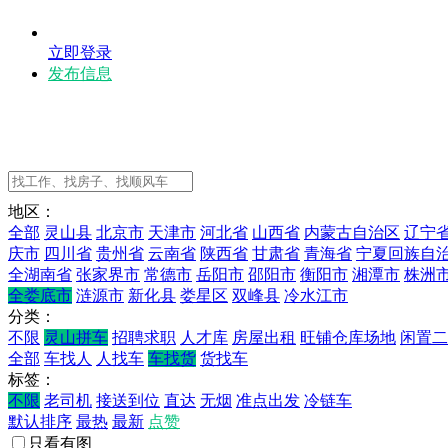
立即登录
发布信息
地区：
全部
灵山县
北京市
天津市
河北省
山西省
内蒙古自治区
辽宁
庆市
四川省
贵州省
云南省
陕西省
甘肃省
青海省
宁夏回族自
全湖南省
张家界市
常德市
岳阳市
邵阳市
衡阳市
湘潭市
株洲
全娄底市
涟源市
新化县
娄星区
双峰县
冷水江市
分类：
不限
灵山拼车
招聘求职
人才库
房屋出租
旺铺仓库场地
闲置二
全部
车找人
人找车
车找货
货找车
标签：
不限
老司机
接送到位
直达
无烟
准点出发
冷链车
默认排序
最热
最新
点赞
只看有图