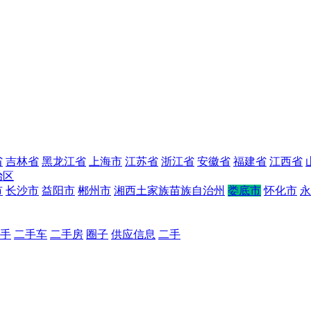
省
吉林省
黑龙江省
上海市
江苏省
浙江省
安徽省
福建省
江西省
治区
市
长沙市
益阳市
郴州市
湘西土家族苗族自治州
娄底市
怀化市
永
手
二手车
二手房
圈子
供应信息
二手