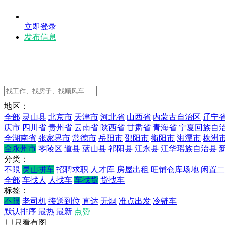
立即登录
发布信息
地区：
全部
灵山县
北京市
天津市
河北省
山西省
内蒙古自治区
辽宁
庆市
四川省
贵州省
云南省
陕西省
甘肃省
青海省
宁夏回族自
全湖南省
张家界市
常德市
岳阳市
邵阳市
衡阳市
湘潭市
株洲
全永州市
零陵区
道县
蓝山县
祁阳县
江永县
江华瑶族自治县
分类：
不限
灵山拼车
招聘求职
人才库
房屋出租
旺铺仓库场地
闲置二
全部
车找人
人找车
车找货
货找车
标签：
不限
老司机
接送到位
直达
无烟
准点出发
冷链车
默认排序
最热
最新
点赞
只看有图