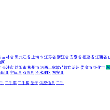
省
吉林省
黑龙江省
上海市
江苏省
浙江省
安徽省
福建省
江西省
治区
市
长沙市
益阳市
郴州市
湘西土家族苗族自治州
娄底市
怀化市
永
新田县
宁远县
双牌县
冷水滩区
东安县
手
二手车
二手房
圈子
供应信息
二手