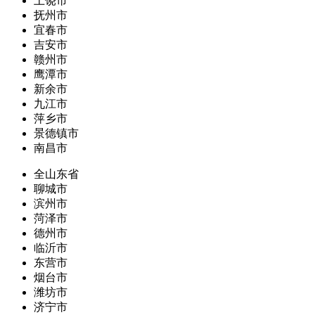
上饶市
抚州市
宜春市
吉安市
赣州市
鹰潭市
新余市
九江市
萍乡市
景德镇市
南昌市
全山东省
聊城市
滨州市
菏泽市
德州市
临沂市
东营市
烟台市
潍坊市
济宁市