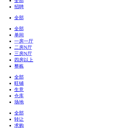
全部
招聘
全部
全部
单间
一房一厅
二房N厅
三房N厅
四房以上
整栋
全部
旺铺
生意
仓库
场地
全部
转让
求购