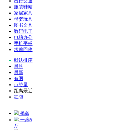
出行交通
服装鞋帽
家居家具
母婴玩具
图书文具
数码电子
电脑办公
手机平板
求购回收
默认排序
最热
最新
有图
点赞量
距离最近
红包
整栋
一房N
厅