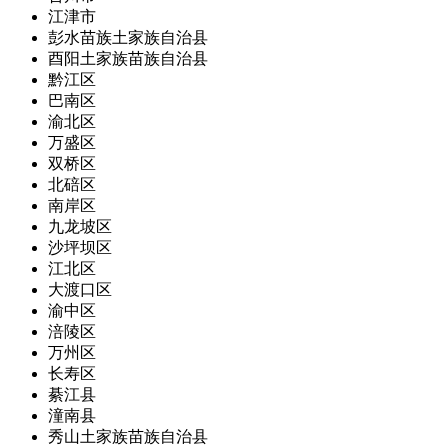
江津市
彭水苗族土家族自治县
酉阳土家族苗族自治县
黔江区
巴南区
渝北区
万盛区
双桥区
北碚区
南岸区
九龙坡区
沙坪坝区
江北区
大渡口区
渝中区
涪陵区
万州区
长寿区
綦江县
潼南县
秀山土家族苗族自治县