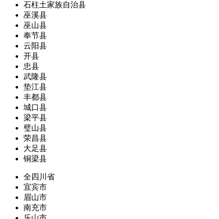
石柱土家族自治县
巫溪县
巫山县
奉节县
云阳县
开县
忠县
武隆县
垫江县
丰都县
城口县
梁平县
璧山县
荣昌县
大足县
铜梁县
全四川省
宜宾市
眉山市
南充市
乐山市