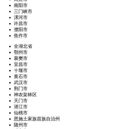
南阳市
三门峡市
漯河市
许昌市
濮阳市
焦作市
全湖北省
鄂州市
襄樊市
宜昌市
十堰市
黄石市
武汉市
荆门市
神农架林区
天门市
潜江市
仙桃市
恩施土家族苗族自治州
随州市