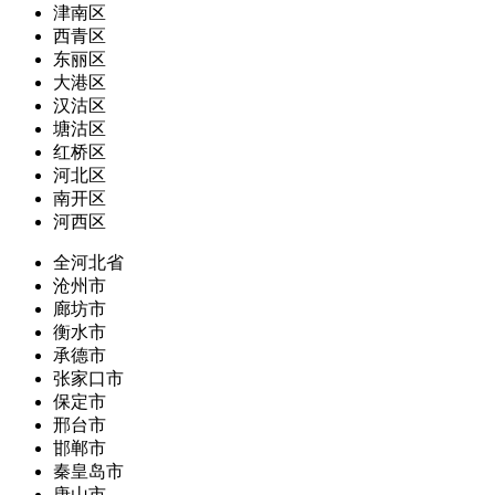
津南区
西青区
东丽区
大港区
汉沽区
塘沽区
红桥区
河北区
南开区
河西区
全河北省
沧州市
廊坊市
衡水市
承德市
张家口市
保定市
邢台市
邯郸市
秦皇岛市
唐山市