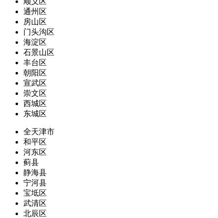
顺义区
通州区
房山区
门头沟区
海淀区
石景山区
丰台区
朝阳区
宣武区
崇文区
西城区
东城区
全天津市
和平区
河东区
蓟县
静海县
宁河县
宝坻区
武清区
北辰区