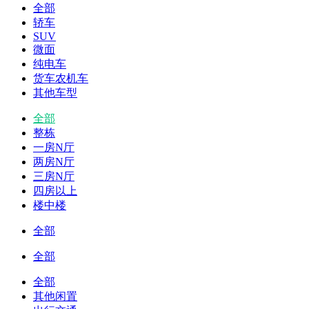
全部
轿车
SUV
微面
纯电车
货车农机车
其他车型
全部
整栋
一房N厅
两房N厅
三房N厅
四房以上
楼中楼
全部
全部
全部
其他闲置