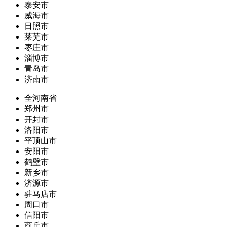
泰安市
威海市
日照市
莱芜市
枣庄市
淄博市
青岛市
济南市
全河南省
郑州市
开封市
洛阳市
平顶山市
安阳市
鹤壁市
新乡市
济源市
驻马店市
周口市
信阳市
商丘市