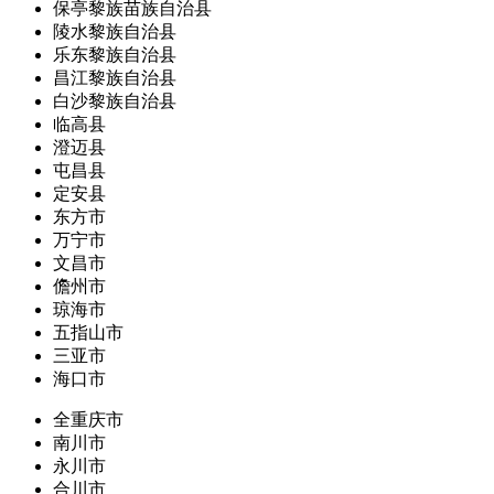
保亭黎族苗族自治县
陵水黎族自治县
乐东黎族自治县
昌江黎族自治县
白沙黎族自治县
临高县
澄迈县
屯昌县
定安县
东方市
万宁市
文昌市
儋州市
琼海市
五指山市
三亚市
海口市
全重庆市
南川市
永川市
合川市