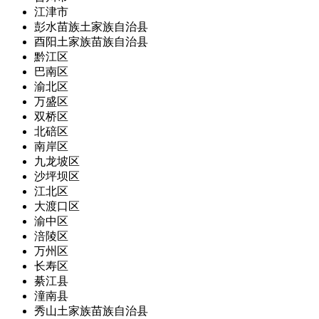
江津市
彭水苗族土家族自治县
酉阳土家族苗族自治县
黔江区
巴南区
渝北区
万盛区
双桥区
北碚区
南岸区
九龙坡区
沙坪坝区
江北区
大渡口区
渝中区
涪陵区
万州区
长寿区
綦江县
潼南县
秀山土家族苗族自治县