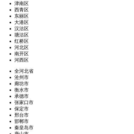
津南区
西青区
东丽区
大港区
汉沽区
塘沽区
红桥区
河北区
南开区
河西区
全河北省
沧州市
廊坊市
衡水市
承德市
张家口市
保定市
邢台市
邯郸市
秦皇岛市
唐山市