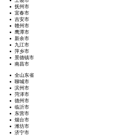
上饶市
抚州市
宜春市
吉安市
赣州市
鹰潭市
新余市
九江市
萍乡市
景德镇市
南昌市
全山东省
聊城市
滨州市
菏泽市
德州市
临沂市
东营市
烟台市
潍坊市
济宁市