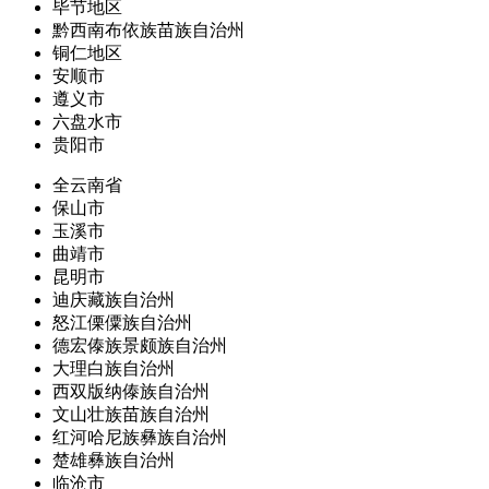
毕节地区
黔西南布依族苗族自治州
铜仁地区
安顺市
遵义市
六盘水市
贵阳市
全云南省
保山市
玉溪市
曲靖市
昆明市
迪庆藏族自治州
怒江傈僳族自治州
德宏傣族景颇族自治州
大理白族自治州
西双版纳傣族自治州
文山壮族苗族自治州
红河哈尼族彝族自治州
楚雄彝族自治州
临沧市