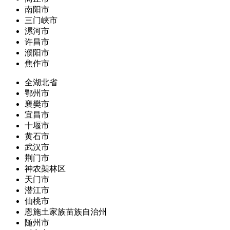
南阳市
三门峡市
漯河市
许昌市
濮阳市
焦作市
全湖北省
鄂州市
襄樊市
宜昌市
十堰市
黄石市
武汉市
荆门市
神农架林区
天门市
潜江市
仙桃市
恩施土家族苗族自治州
随州市