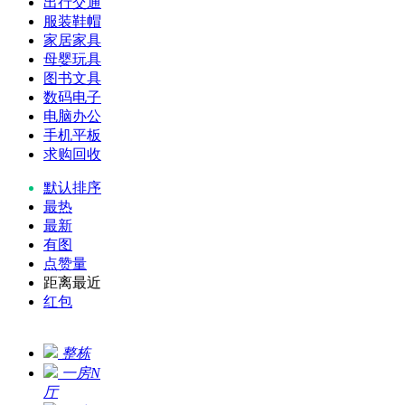
出行交通
服装鞋帽
家居家具
母婴玩具
图书文具
数码电子
电脑办公
手机平板
求购回收
默认排序
最热
最新
有图
点赞量
距离最近
红包
整栋
一房N
厅