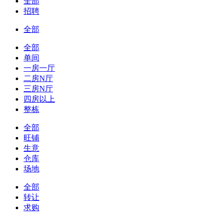
全部
招聘
全部
全部
单间
一房一厅
二房N厅
三房N厅
四房以上
整栋
全部
旺铺
生意
仓库
场地
全部
转让
求购