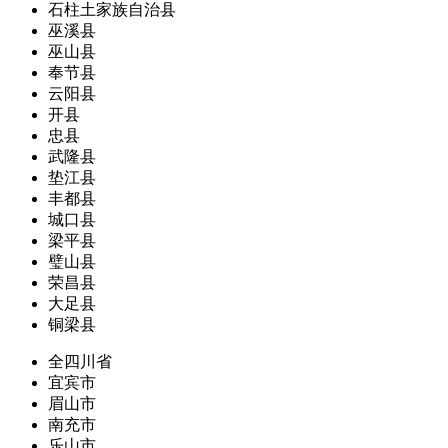
石柱土家族自治县
巫溪县
巫山县
奉节县
云阳县
开县
忠县
武隆县
垫江县
丰都县
城口县
梁平县
璧山县
荣昌县
大足县
铜梁县
全四川省
宜宾市
眉山市
南充市
乐山市