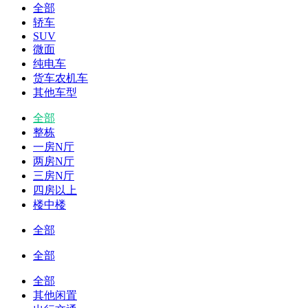
全部
轿车
SUV
微面
纯电车
货车农机车
其他车型
全部
整栋
一房N厅
两房N厅
三房N厅
四房以上
楼中楼
全部
全部
全部
其他闲置