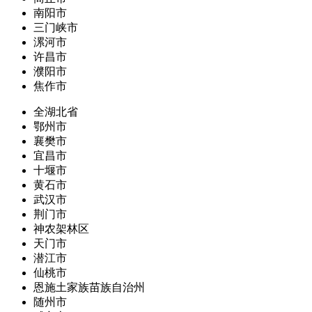
南阳市
三门峡市
漯河市
许昌市
濮阳市
焦作市
全湖北省
鄂州市
襄樊市
宜昌市
十堰市
黄石市
武汉市
荆门市
神农架林区
天门市
潜江市
仙桃市
恩施土家族苗族自治州
随州市