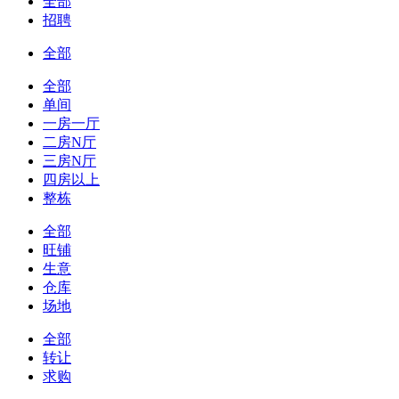
全部
招聘
全部
全部
单间
一房一厅
二房N厅
三房N厅
四房以上
整栋
全部
旺铺
生意
仓库
场地
全部
转让
求购