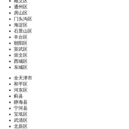
顺义区
通州区
房山区
门头沟区
海淀区
石景山区
丰台区
朝阳区
宣武区
崇文区
西城区
东城区
全天津市
和平区
河东区
蓟县
静海县
宁河县
宝坻区
武清区
北辰区