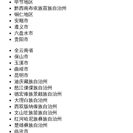
毕节地区
黔西南布依族苗族自治州
铜仁地区
安顺市
遵义市
六盘水市
贵阳市
全云南省
保山市
玉溪市
曲靖市
昆明市
迪庆藏族自治州
怒江傈僳族自治州
德宏傣族景颇族自治州
大理白族自治州
西双版纳傣族自治州
文山壮族苗族自治州
红河哈尼族彝族自治州
楚雄彝族自治州
临沧市