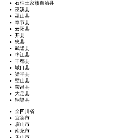
石柱土家族自治县
巫溪县
巫山县
奉节县
云阳县
开县
忠县
武隆县
垫江县
丰都县
城口县
梁平县
璧山县
荣昌县
大足县
铜梁县
全四川省
宜宾市
眉山市
南充市
乐山市