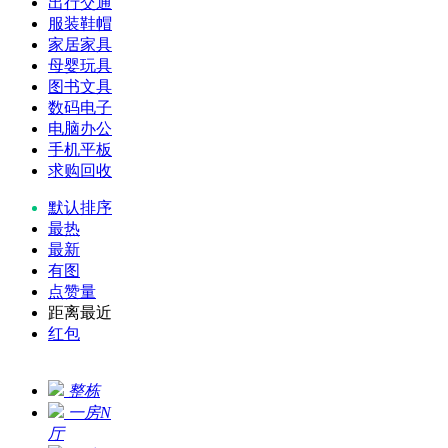
出行交通
服装鞋帽
家居家具
母婴玩具
图书文具
数码电子
电脑办公
手机平板
求购回收
默认排序
最热
最新
有图
点赞量
距离最近
红包
整栋
一房N
厅