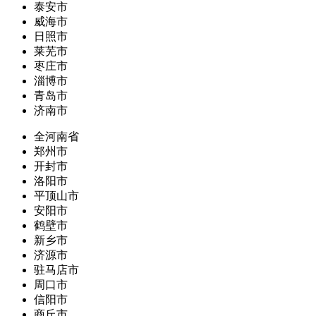
泰安市
威海市
日照市
莱芜市
枣庄市
淄博市
青岛市
济南市
全河南省
郑州市
开封市
洛阳市
平顶山市
安阳市
鹤壁市
新乡市
济源市
驻马店市
周口市
信阳市
商丘市