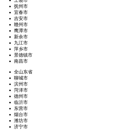
上饶市
抚州市
宜春市
吉安市
赣州市
鹰潭市
新余市
九江市
萍乡市
景德镇市
南昌市
全山东省
聊城市
滨州市
菏泽市
德州市
临沂市
东营市
烟台市
潍坊市
济宁市