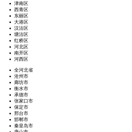
津南区
西青区
东丽区
大港区
汉沽区
塘沽区
红桥区
河北区
南开区
河西区
全河北省
沧州市
廊坊市
衡水市
承德市
张家口市
保定市
邢台市
邯郸市
秦皇岛市
唐山市