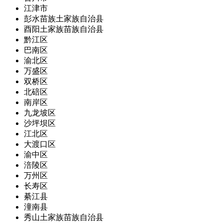
江津市
彭水苗族土家族自治县
酉阳土家族苗族自治县
黔江区
巴南区
渝北区
万盛区
双桥区
北碚区
南岸区
九龙坡区
沙坪坝区
江北区
大渡口区
渝中区
涪陵区
万州区
长寿区
綦江县
潼南县
秀山土家族苗族自治县