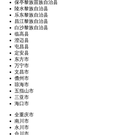
保亭黎族苗族自治县
陵水黎族自治县
乐东黎族自治县
昌江黎族自治县
白沙黎族自治县
临高县
澄迈县
屯昌县
定安县
东方市
万宁市
文昌市
儋州市
琼海市
五指山市
三亚市
海口市
全重庆市
南川市
永川市
合川市