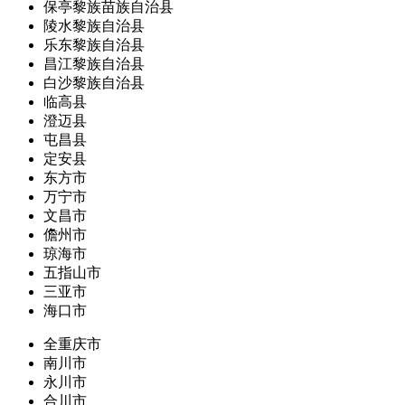
保亭黎族苗族自治县
陵水黎族自治县
乐东黎族自治县
昌江黎族自治县
白沙黎族自治县
临高县
澄迈县
屯昌县
定安县
东方市
万宁市
文昌市
儋州市
琼海市
五指山市
三亚市
海口市
全重庆市
南川市
永川市
合川市