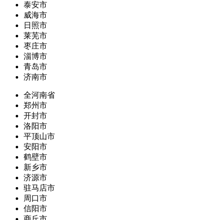
泰安市
威海市
日照市
莱芜市
枣庄市
淄博市
青岛市
济南市
全河南省
郑州市
开封市
洛阳市
平顶山市
安阳市
鹤壁市
新乡市
济源市
驻马店市
周口市
信阳市
商丘市