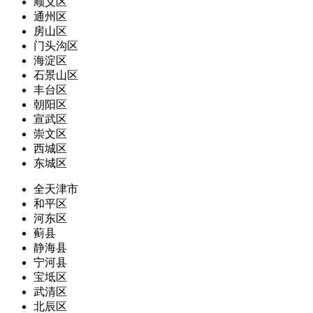
顺义区
通州区
房山区
门头沟区
海淀区
石景山区
丰台区
朝阳区
宣武区
崇文区
西城区
东城区
全天津市
和平区
河东区
蓟县
静海县
宁河县
宝坻区
武清区
北辰区