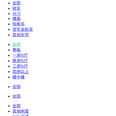
全部
轿车
SUV
微面
纯电车
货车农机车
其他车型
全部
整栋
一房N厅
两房N厅
三房N厅
四房以上
楼中楼
全部
全部
全部
其他闲置