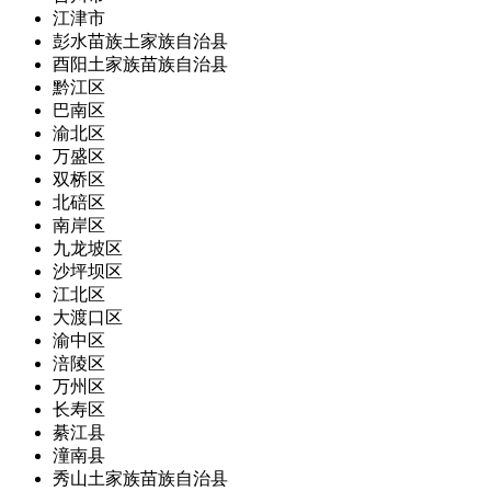
江津市
彭水苗族土家族自治县
酉阳土家族苗族自治县
黔江区
巴南区
渝北区
万盛区
双桥区
北碚区
南岸区
九龙坡区
沙坪坝区
江北区
大渡口区
渝中区
涪陵区
万州区
长寿区
綦江县
潼南县
秀山土家族苗族自治县