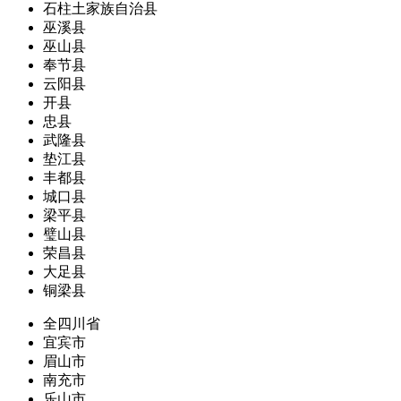
石柱土家族自治县
巫溪县
巫山县
奉节县
云阳县
开县
忠县
武隆县
垫江县
丰都县
城口县
梁平县
璧山县
荣昌县
大足县
铜梁县
全四川省
宜宾市
眉山市
南充市
乐山市