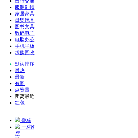
出行交通
服装鞋帽
家居家具
母婴玩具
图书文具
数码电子
电脑办公
手机平板
求购回收
默认排序
最热
最新
有图
点赞量
距离最近
红包
整栋
一房N
厅