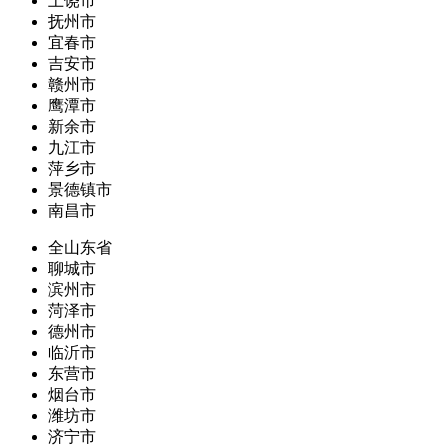
上饶市
抚州市
宜春市
吉安市
赣州市
鹰潭市
新余市
九江市
萍乡市
景德镇市
南昌市
全山东省
聊城市
滨州市
菏泽市
德州市
临沂市
东营市
烟台市
潍坊市
济宁市