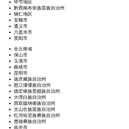
毕节地区
黔西南布依族苗族自治州
铜仁地区
安顺市
遵义市
六盘水市
贵阳市
全云南省
保山市
玉溪市
曲靖市
昆明市
迪庆藏族自治州
怒江傈僳族自治州
德宏傣族景颇族自治州
大理白族自治州
西双版纳傣族自治州
文山壮族苗族自治州
红河哈尼族彝族自治州
楚雄彝族自治州
临沧市