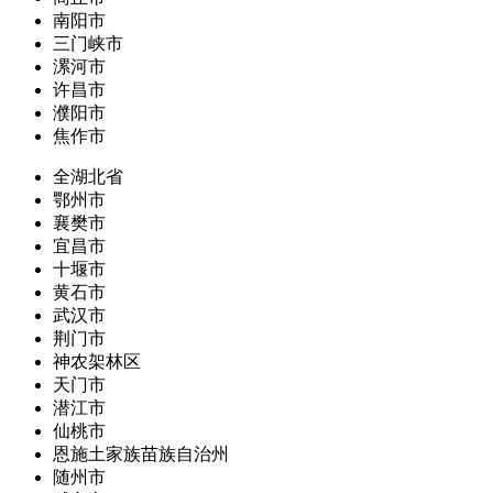
南阳市
三门峡市
漯河市
许昌市
濮阳市
焦作市
全湖北省
鄂州市
襄樊市
宜昌市
十堰市
黄石市
武汉市
荆门市
神农架林区
天门市
潜江市
仙桃市
恩施土家族苗族自治州
随州市