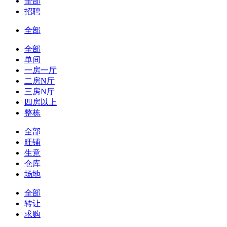
全部
招聘
全部
全部
单间
一房一厅
二房N厅
三房N厅
四房以上
整栋
全部
旺铺
生意
仓库
场地
全部
转让
求购