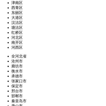
津南区
西青区
东丽区
大港区
汉沽区
塘沽区
红桥区
河北区
南开区
河西区
全河北省
沧州市
廊坊市
衡水市
承德市
张家口市
保定市
邢台市
邯郸市
秦皇岛市
唐山市