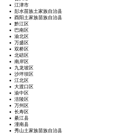
江津市
彭水苗族土家族自治县
酉阳土家族苗族自治县
黔江区
巴南区
渝北区
万盛区
双桥区
北碚区
南岸区
九龙坡区
沙坪坝区
江北区
大渡口区
渝中区
涪陵区
万州区
长寿区
綦江县
潼南县
秀山土家族苗族自治县