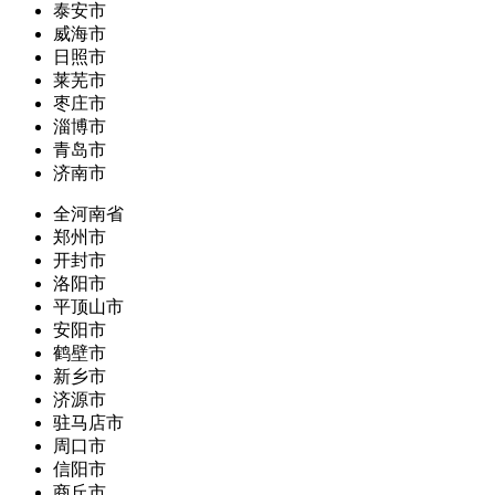
泰安市
威海市
日照市
莱芜市
枣庄市
淄博市
青岛市
济南市
全河南省
郑州市
开封市
洛阳市
平顶山市
安阳市
鹤壁市
新乡市
济源市
驻马店市
周口市
信阳市
商丘市