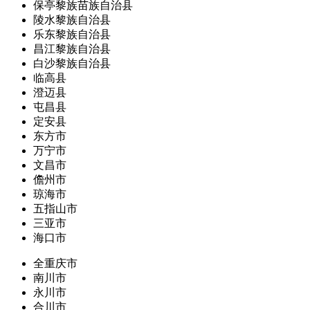
保亭黎族苗族自治县
陵水黎族自治县
乐东黎族自治县
昌江黎族自治县
白沙黎族自治县
临高县
澄迈县
屯昌县
定安县
东方市
万宁市
文昌市
儋州市
琼海市
五指山市
三亚市
海口市
全重庆市
南川市
永川市
合川市