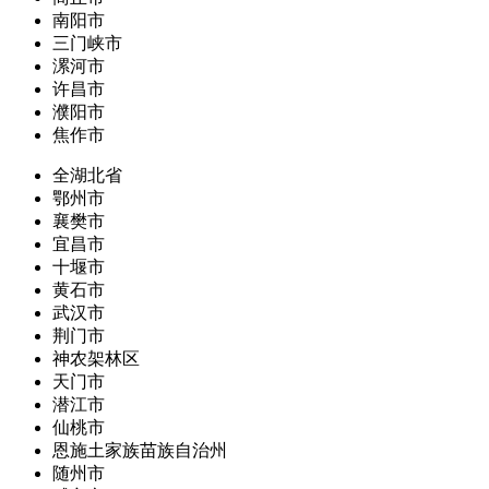
南阳市
三门峡市
漯河市
许昌市
濮阳市
焦作市
全湖北省
鄂州市
襄樊市
宜昌市
十堰市
黄石市
武汉市
荆门市
神农架林区
天门市
潜江市
仙桃市
恩施土家族苗族自治州
随州市