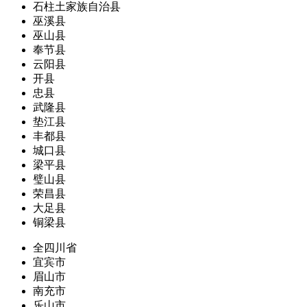
石柱土家族自治县
巫溪县
巫山县
奉节县
云阳县
开县
忠县
武隆县
垫江县
丰都县
城口县
梁平县
璧山县
荣昌县
大足县
铜梁县
全四川省
宜宾市
眉山市
南充市
乐山市