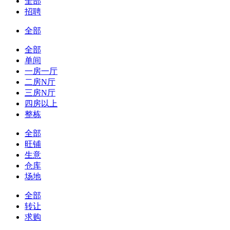
全部
招聘
全部
全部
单间
一房一厅
二房N厅
三房N厅
四房以上
整栋
全部
旺铺
生意
仓库
场地
全部
转让
求购