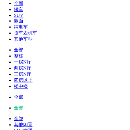
全部
轿车
SUV
微面
纯电车
货车农机车
其他车型
全部
整栋
一房N厅
两房N厅
三房N厅
四房以上
楼中楼
全部
全部
全部
其他闲置