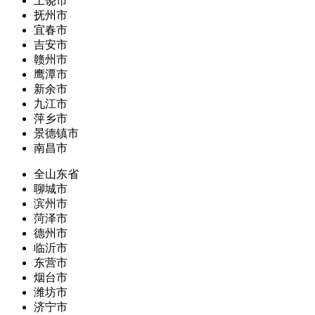
上饶市
抚州市
宜春市
吉安市
赣州市
鹰潭市
新余市
九江市
萍乡市
景德镇市
南昌市
全山东省
聊城市
滨州市
菏泽市
德州市
临沂市
东营市
烟台市
潍坊市
济宁市