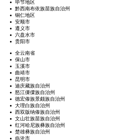
毕节地区
黔西南布依族苗族自治州
铜仁地区
安顺市
遵义市
六盘水市
贵阳市
全云南省
保山市
玉溪市
曲靖市
昆明市
迪庆藏族自治州
怒江傈僳族自治州
德宏傣族景颇族自治州
大理白族自治州
西双版纳傣族自治州
文山壮族苗族自治州
红河哈尼族彝族自治州
楚雄彝族自治州
临沧市