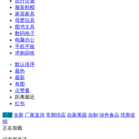
出行交通
服装鞋帽
家居家具
母婴玩具
图书文具
数码电子
电脑办公
手机平板
求购回收
默认排序
最热
最新
有图
点赞量
距离最近
红包
不限
全新
厂家直供
常期供应
自家果园
自制
绿色食品
优惠促
销
正在加载