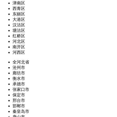
津南区
西青区
东丽区
大港区
汉沽区
塘沽区
红桥区
河北区
南开区
河西区
全河北省
沧州市
廊坊市
衡水市
承德市
张家口市
保定市
邢台市
邯郸市
秦皇岛市
唐山市