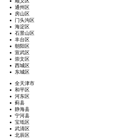
顺义区
通州区
房山区
门头沟区
海淀区
石景山区
丰台区
朝阳区
宣武区
崇文区
西城区
东城区
全天津市
和平区
河东区
蓟县
静海县
宁河县
宝坻区
武清区
北辰区