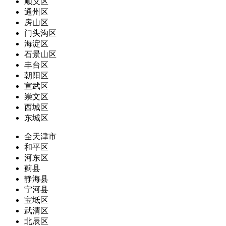
顺义区
通州区
房山区
门头沟区
海淀区
石景山区
丰台区
朝阳区
宣武区
崇文区
西城区
东城区
全天津市
和平区
河东区
蓟县
静海县
宁河县
宝坻区
武清区
北辰区