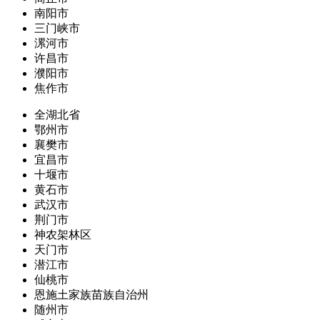
南阳市
三门峡市
漯河市
许昌市
濮阳市
焦作市
全湖北省
鄂州市
襄樊市
宜昌市
十堰市
黄石市
武汉市
荆门市
神农架林区
天门市
潜江市
仙桃市
恩施土家族苗族自治州
随州市