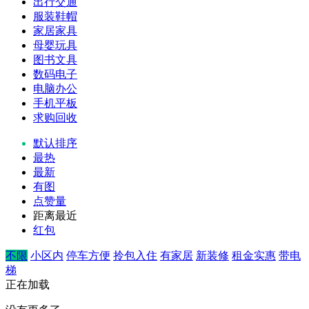
出行交通
服装鞋帽
家居家具
母婴玩具
图书文具
数码电子
电脑办公
手机平板
求购回收
默认排序
最热
最新
有图
点赞量
距离最近
红包
不限
小区内
停车方便
拎包入住
有家居
新装修
租金实惠
带电
梯
正在加载