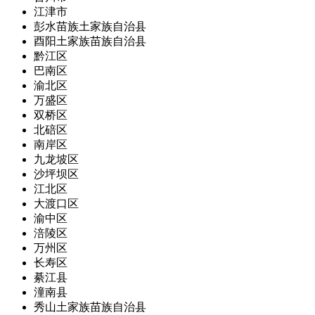
江津市
彭水苗族土家族自治县
酉阳土家族苗族自治县
黔江区
巴南区
渝北区
万盛区
双桥区
北碚区
南岸区
九龙坡区
沙坪坝区
江北区
大渡口区
渝中区
涪陵区
万州区
长寿区
綦江县
潼南县
秀山土家族苗族自治县