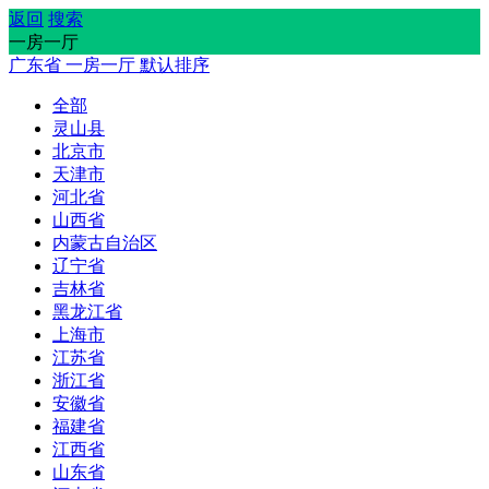
返回
搜索
一房一厅
广东省
一房一厅
默认排序
全部
灵山县
北京市
天津市
河北省
山西省
内蒙古自治区
辽宁省
吉林省
黑龙江省
上海市
江苏省
浙江省
安徽省
福建省
江西省
山东省