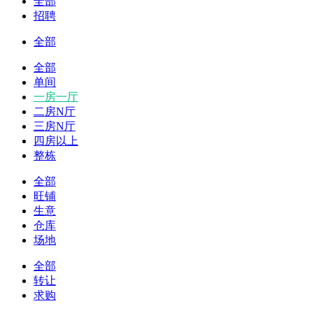
全部
招聘
全部
全部
单间
一房一厅
二房N厅
三房N厅
四房以上
整栋
全部
旺铺
生意
仓库
场地
全部
转让
求购