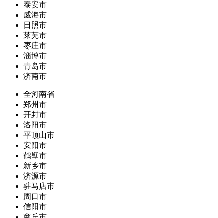
泰安市
威海市
日照市
莱芜市
枣庄市
淄博市
青岛市
济南市
全河南省
郑州市
开封市
洛阳市
平顶山市
安阳市
鹤壁市
新乡市
济源市
驻马店市
周口市
信阳市
商丘市