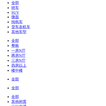
全部
轿车
SUV
微面
纯电车
货车农机车
其他车型
全部
整栋
一房N厅
两房N厅
三房N厅
四房以上
楼中楼
全部
全部
全部
其他闲置