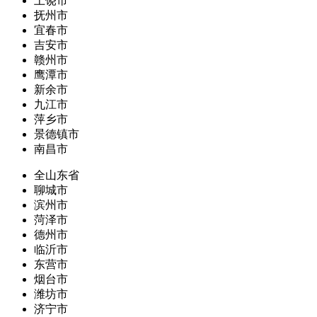
上饶市
抚州市
宜春市
吉安市
赣州市
鹰潭市
新余市
九江市
萍乡市
景德镇市
南昌市
全山东省
聊城市
滨州市
菏泽市
德州市
临沂市
东营市
烟台市
潍坊市
济宁市