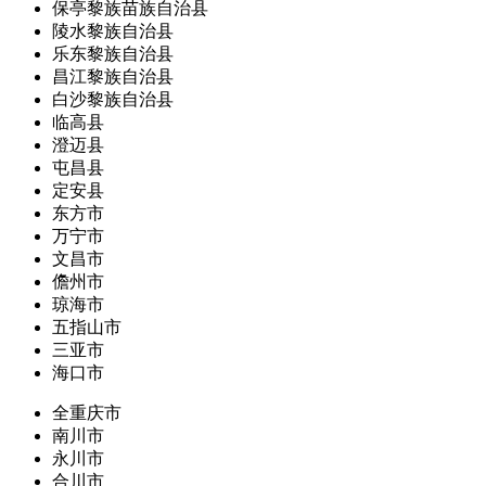
保亭黎族苗族自治县
陵水黎族自治县
乐东黎族自治县
昌江黎族自治县
白沙黎族自治县
临高县
澄迈县
屯昌县
定安县
东方市
万宁市
文昌市
儋州市
琼海市
五指山市
三亚市
海口市
全重庆市
南川市
永川市
合川市