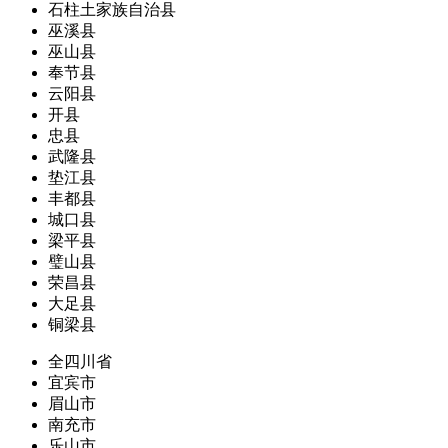
石柱土家族自治县
巫溪县
巫山县
奉节县
云阳县
开县
忠县
武隆县
垫江县
丰都县
城口县
梁平县
璧山县
荣昌县
大足县
铜梁县
全四川省
宜宾市
眉山市
南充市
乐山市