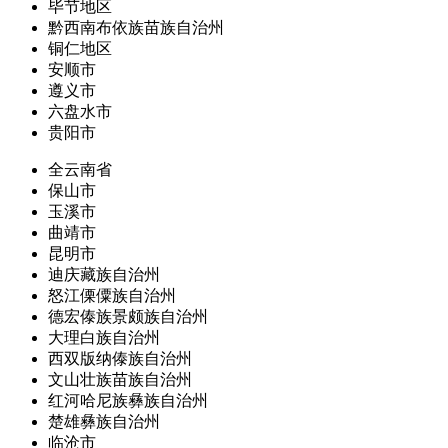
毕节地区
黔西南布依族苗族自治州
铜仁地区
安顺市
遵义市
六盘水市
贵阳市
全云南省
保山市
玉溪市
曲靖市
昆明市
迪庆藏族自治州
怒江傈僳族自治州
德宏傣族景颇族自治州
大理白族自治州
西双版纳傣族自治州
文山壮族苗族自治州
红河哈尼族彝族自治州
楚雄彝族自治州
临沧市