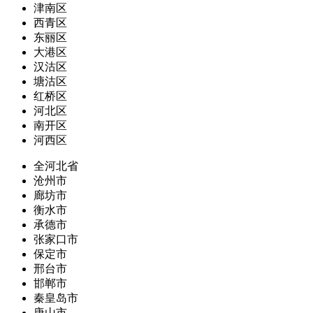
津南区
西青区
东丽区
大港区
汉沽区
塘沽区
红桥区
河北区
南开区
河西区
全河北省
沧州市
廊坊市
衡水市
承德市
张家口市
保定市
邢台市
邯郸市
秦皇岛市
唐山市