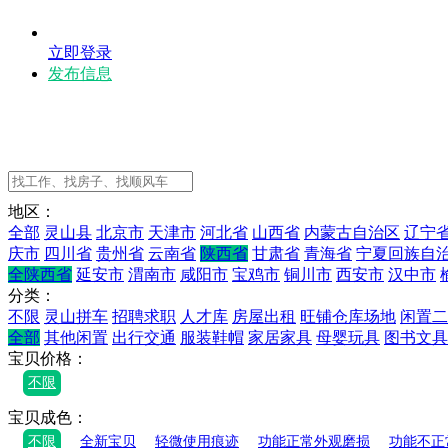
立即登录
发布信息
地区：
全部
灵山县
北京市
天津市
河北省
山西省
内蒙古自治区
辽宁
庆市
四川省
贵州省
云南省
陕西省
甘肃省
青海省
宁夏回族自
全陕西省
延安市
渭南市
咸阳市
宝鸡市
铜川市
西安市
汉中市
分类：
不限
灵山拼车
招聘求职
人才库
房屋出租
旺铺仓库场地
闲置二
全部
其他闲置
出行交通
服装鞋帽
家居家具
母婴玩具
图书文具
宝贝价格：
不限
宝贝成色：
不限
全新宝贝
轻微使用痕迹
功能正常外观磨损
功能不正