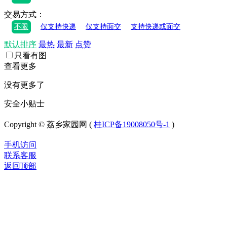
交易方式：
不限
仅支持快递
仅支持面交
支持快递或面交
默认排序
最热
最新
点赞
只看有图
查看更多
没有更多了
安全小贴士
Copyright © 荔乡家园网 (
桂ICP备19008050号-1
)
手机访问
联系客服
返回顶部