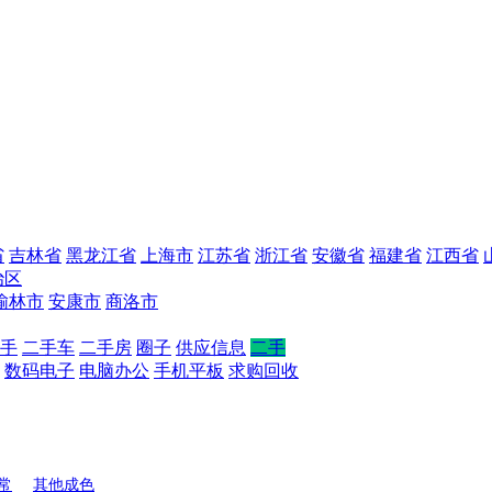
省
吉林省
黑龙江省
上海市
江苏省
浙江省
安徽省
福建省
江西省
治区
榆林市
安康市
商洛市
手
二手车
二手房
圈子
供应信息
二手
数码电子
电脑办公
手机平板
求购回收
常
其他成色