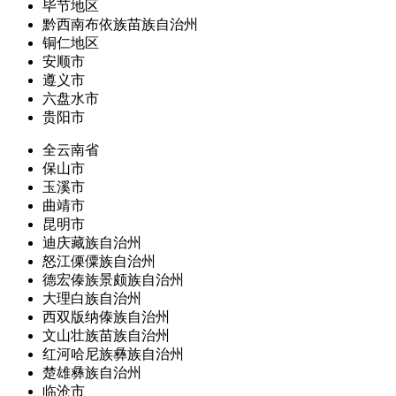
毕节地区
黔西南布依族苗族自治州
铜仁地区
安顺市
遵义市
六盘水市
贵阳市
全云南省
保山市
玉溪市
曲靖市
昆明市
迪庆藏族自治州
怒江傈僳族自治州
德宏傣族景颇族自治州
大理白族自治州
西双版纳傣族自治州
文山壮族苗族自治州
红河哈尼族彝族自治州
楚雄彝族自治州
临沧市