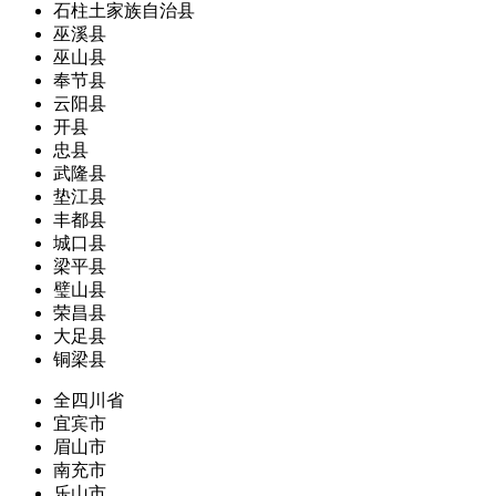
石柱土家族自治县
巫溪县
巫山县
奉节县
云阳县
开县
忠县
武隆县
垫江县
丰都县
城口县
梁平县
璧山县
荣昌县
大足县
铜梁县
全四川省
宜宾市
眉山市
南充市
乐山市