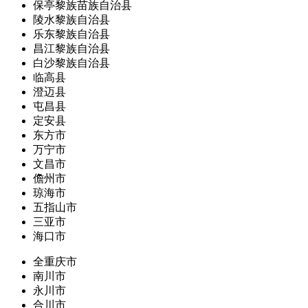
保亭黎族苗族自治县
陵水黎族自治县
乐东黎族自治县
昌江黎族自治县
白沙黎族自治县
临高县
澄迈县
屯昌县
定安县
东方市
万宁市
文昌市
儋州市
琼海市
五指山市
三亚市
海口市
全重庆市
南川市
永川市
合川市