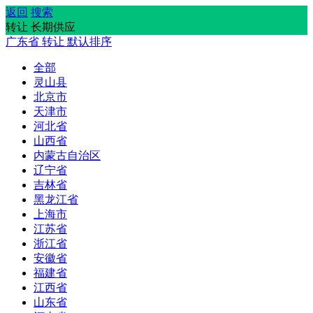
返回
搜索
转让 长期供应
广东省
转让
默认排序
全部
灵山县
北京市
天津市
河北省
山西省
内蒙古自治区
辽宁省
吉林省
黑龙江省
上海市
江苏省
浙江省
安徽省
福建省
江西省
山东省