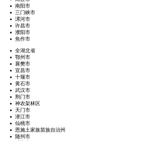
南阳市
三门峡市
漯河市
许昌市
濮阳市
焦作市
全湖北省
鄂州市
襄樊市
宜昌市
十堰市
黄石市
武汉市
荆门市
神农架林区
天门市
潜江市
仙桃市
恩施土家族苗族自治州
随州市