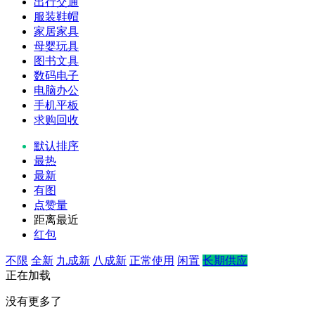
出行交通
服装鞋帽
家居家具
母婴玩具
图书文具
数码电子
电脑办公
手机平板
求购回收
默认排序
最热
最新
有图
点赞量
距离最近
红包
不限
全新
九成新
八成新
正常使用
闲置
长期供应
正在加载
没有更多了