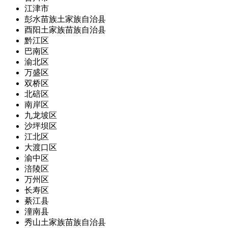
江津市
彭水苗族土家族自治县
酉阳土家族苗族自治县
黔江区
巴南区
渝北区
万盛区
双桥区
北碚区
南岸区
九龙坡区
沙坪坝区
江北区
大渡口区
渝中区
涪陵区
万州区
长寿区
綦江县
潼南县
秀山土家族苗族自治县