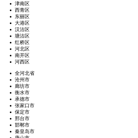
津南区
西青区
东丽区
大港区
汉沽区
塘沽区
红桥区
河北区
南开区
河西区
全河北省
沧州市
廊坊市
衡水市
承德市
张家口市
保定市
邢台市
邯郸市
秦皇岛市
唐山市