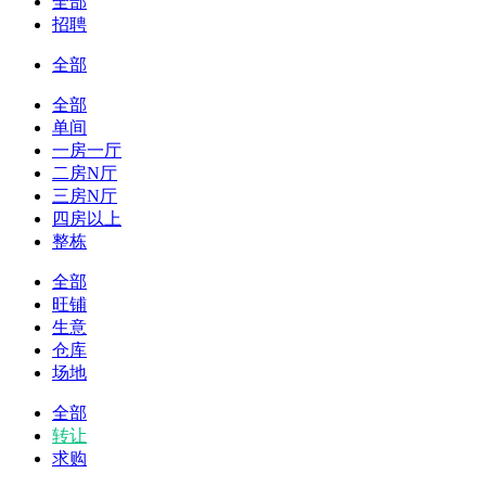
全部
招聘
全部
全部
单间
一房一厅
二房N厅
三房N厅
四房以上
整栋
全部
旺铺
生意
仓库
场地
全部
转让
求购