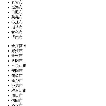
泰安市
威海市
日照市
莱芜市
枣庄市
淄博市
青岛市
济南市
全河南省
郑州市
开封市
洛阳市
平顶山市
安阳市
鹤壁市
新乡市
济源市
驻马店市
周口市
信阳市
商丘市