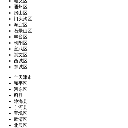
顺义区
通州区
房山区
门头沟区
海淀区
石景山区
丰台区
朝阳区
宣武区
崇文区
西城区
东城区
全天津市
和平区
河东区
蓟县
静海县
宁河县
宝坻区
武清区
北辰区