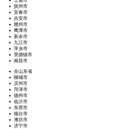
上饶市
抚州市
宜春市
吉安市
赣州市
鹰潭市
新余市
九江市
萍乡市
景德镇市
南昌市
全山东省
聊城市
滨州市
菏泽市
德州市
临沂市
东营市
烟台市
潍坊市
济宁市