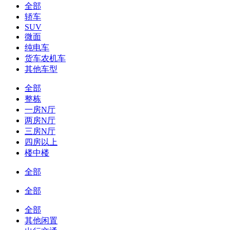
全部
轿车
SUV
微面
纯电车
货车农机车
其他车型
全部
整栋
一房N厅
两房N厅
三房N厅
四房以上
楼中楼
全部
全部
全部
其他闲置