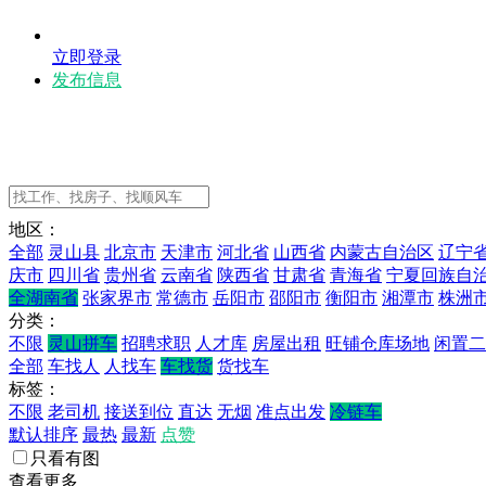
立即登录
发布信息
地区：
全部
灵山县
北京市
天津市
河北省
山西省
内蒙古自治区
辽宁
庆市
四川省
贵州省
云南省
陕西省
甘肃省
青海省
宁夏回族自
全湖南省
张家界市
常德市
岳阳市
邵阳市
衡阳市
湘潭市
株洲
分类：
不限
灵山拼车
招聘求职
人才库
房屋出租
旺铺仓库场地
闲置二
全部
车找人
人找车
车找货
货找车
标签：
不限
老司机
接送到位
直达
无烟
准点出发
冷链车
默认排序
最热
最新
点赞
只看有图
查看更多