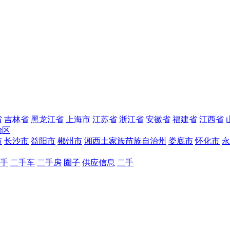
省
吉林省
黑龙江省
上海市
江苏省
浙江省
安徽省
福建省
江西省
治区
市
长沙市
益阳市
郴州市
湘西土家族苗族自治州
娄底市
怀化市
永
手
二手车
二手房
圈子
供应信息
二手