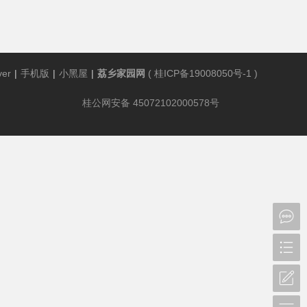
ver
|
手机版
|
小黑屋
|
荔乡家园网
(
桂ICP备19008050号-1
)
桂公网安备 45072102000578号